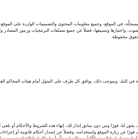
 مسجلَّة، في الموقع، وجميع معلومات المحتوى والتصميمات الواردة على الموقع، ت
، واختيارها وتنسيقها، فضلاً عن جميع مصنّفات البرمجيات ورموز المصادر والبر
حقوق محفوظة.
رية في البلد. وبموجب ذلك، يوافق كل طرف على المثول أمام هيئات المحاكم القضا
ي، يجوز لنا، فورًا ومن دون سابق إنذار لك، إنهاء هذه الشروط والأحكام أو نل
ّف فورًا عن زيارة الموقع واستخدامه، وفضلاً عن إصدار أحكام قانونية أو إجراءات 