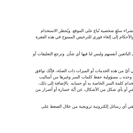
لشراء سلعٍ شخصية تُباع على الموقع. ويُحظر الاستخدام
والأحكام إلى إلغاء فوري للترخيص الممنوح في هذه الفقرة
لبائعين أنفسهم وليس لنا فيها أي شأن. وترجع التعليقات أو
أيّ من هذه الخدمات أو الميزات ذات الصلة، فإنَّك توافق
ــ وحده ــ مسؤولية حفظ كلمات السر وغيرها من أساليب
م كلمة السر الخاصة به أو حسابه. بالإضافة إلى ذلك،
اشرٍ أو بأي شكل من الأشكال، عن أيّة خسارة أو أضرار من
 تلقي أي رسائل إلكترونية ترويجية من خلال الضغط على