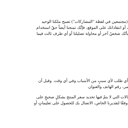
ات (مجتمعين في لفظة “المشاركات”) تصبح ملكنا الوحيد
و انتقاداتك على الموقع، فإنَّك تمنحنا أيضاً حقّ استخدام
ء بأنّك شخصٌ آخر أو محاولة تضليلنا أو أي طرف ثالث فيما
غاء أي طلب لأي سببٍ من الأسباب وفي أي وقت. وقبل أن
، رقم الهاتف والعنوان.
لات التي لا يتمّ فيها تحديد سعر المنتج بشكلٍ صحيحٍ على
قًا لتقديرنا الخاص، الاتصال بك للحصول على تعليماتٍ أو