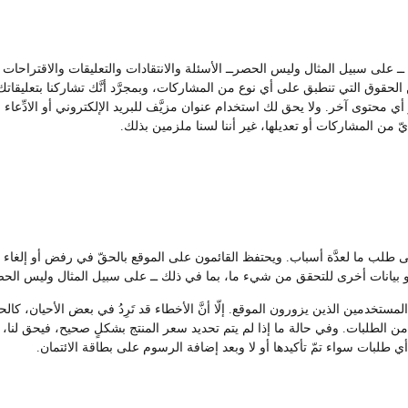
ك ــ على سبيل المثال وليس الحصرــ الأسئلة والانتقادات والتعليقات والاقتراح
لحقوق التي تنطبق على أي نوع من المشاركات، وبمجرَّد أنَّك تشاركنا بتعليقاتك أ
 أي محتوى آخر. ولا يحق لك استخدام عنوان مزيَّف للبريد الإلكتروني أو الادِّعا
ّ من المشاركات أو تعديلها، غير أننا لسنا ملزمين بذلك.
على طلب ما لعدَّة أسباب. ويحتفظ القائمون على الموقع بالحقّ في رفض أو إل
بيانات أخرى للتحقق من شيء ما، بما في ذلك ــ على سبيل المثال وليس الحصر
تخدمين الذين يزورون الموقع. إلّا أنَّ الأخطاء قد تَرِدُ في بعض الأحيان، كالحا
 الطلبات. وفي حالة ما إذا لم يتم تحديد سعر المنتج بشكلٍ صحيح، فيحق لنا، وف
 أي طلبات سواء تمّ تأكيدها أو لا وبعد إضافة الرسوم على بطاقة الائتمان.