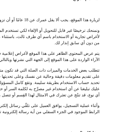
لزيارة هذا الموقع، يجب ألا يقل عمرك عن 18 عامًا أو أن تزور الموقع تحت إشراف أحد الوالدين أو الوصي القانوني.
ونمنحك ترخيصًا غير قابل للتحويل أو الإلغاء لكي تستخدم ال
لأغراض تجارية أو الاستخدام باسم أي طرف ثالث، باستثناء ما
من دون أي سابق إنذار لك.
يتم عرض المحتوى الظاهر على هذا الموقع لأغراض إعلامية فقط
الآراء الواردة على هذا الموقع إلى الجهة التي نشرتها وبالتالي
تتطلب بعض الخدمات والميزات ذات الصلة التي قد تكون متوفر
على تقديم معلومات دقيقة وحالية عن نفسك وعلى تحديثها في
تحديد حساب الاستخدام بطريقة سليمة. وتقع كامل المسؤولي
عليك تبليغنا عن أي استخدام غير مصرَّح به لكلمة السر أو 
أي نوع، قد تنتُج عن تعثرك في الامتثال لهذا القِسم أو تتصل ب
وأثناء عملية التسجيل، يوافق العميل على تلقِّي رسائل إلك
الرابط الموجود في الجزء السفلي من أية رسالة إلكترونية ت