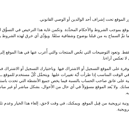
موقع بموجب الشروط والأحكام المحدَّدة. وتكمن غاية هذا الترخيص في التسوُّق 
 تمَّ السماح به من قبلنا بوضوح وشفافية سلفًا. ويؤدِّي أي خرق لهذه الشروط 
. وتعود التوضيحات التي تخُص المنتجات والتي أُعرب عنها في هذا الموقع إلى ا
 لا تعكس آراءنا.
ة على الموقع التسجيل أو الاشتراك فيها. وباختيارك التسجيل أو الاشتراك في 
 الوقت المناسب إذا طرأت أيّة تغييرات عليها. ويتحمَّل كُلّ مستخدم للموقع 
ة على عاتق صاحب الحساب بالنسبة فيما يخص جميع الأنشطة التي تحدث باستخدا
حسابك. ولا يُعد الموقع مسؤولاً في أي حال من الأحوال، بشكل مباشر أو غير مب
ه.
ترونية ترويجية من قِبل الموقع. ويمكنك، في وقت لاحق، إلغاء هذا الخيار وعدم
رويجية.