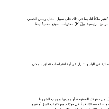
ُعتبر ملكاً لنا، بما في ذلك على سبيل المثال وليس الحصر،
امج الرئيسية. وإنّ كلّ محتويات الموقع محميةٌ أيضًا
ئية في البلد والتنازل عن أية اعتراضات تتعلق بالمكان.
غي أيا من حقوقك الممنوحة أو جميعها بموجب الشروط
منصفة قضائيًا، قد نُلغي فورًا جميع كلمات السرّ أو غيرها